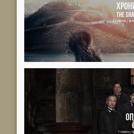
Эпизод 1
СЕРИЯ
4
Бесплат
В Ролях
Режиссёры
Пр
Марко Боччи
Аладдин
Эпизод 4
Андреа Тидона