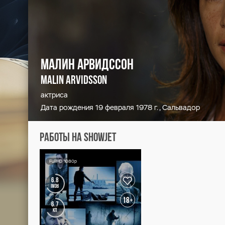
Малин Арвидссон
Malin Arvidsson