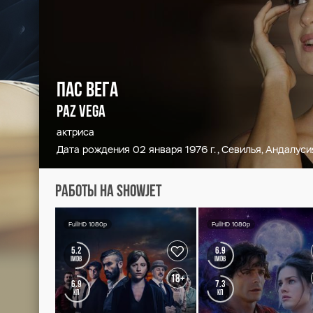
Пас Вега
Paz Vega