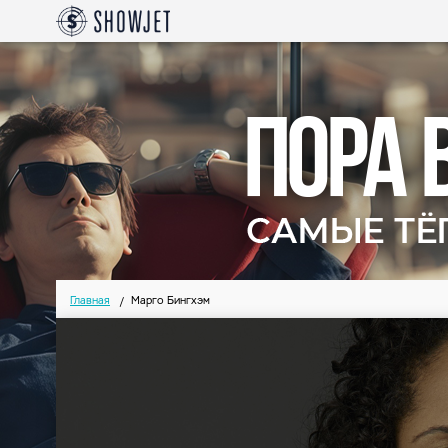
Главная
Марго Бингхэм