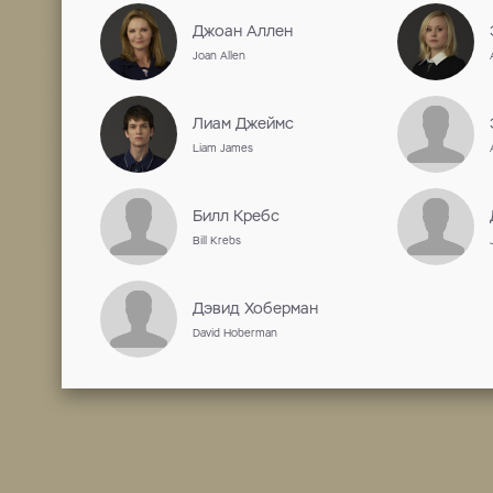
актриса
Работы на ShowJet
Сотрудничество
Пол МакГиган
Paul McGuigan
Джоан Аллен