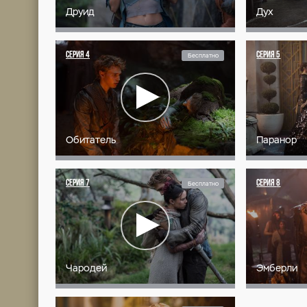
В далёком постапокалиптиче
троллей и дварфов. После в
которое бережно охраняют 
сказки. Всё меняется, когда
трёх юных героев.
Эмберли, принцесса королев
эльф-полукровка, после сме
великих королей и магов. Э
Эмберли. Вместе с друидом 
от гибели.
ВСЕ СЕРИИ (2 СЕЗОН)
СЕРИЯ
1
Бесплат