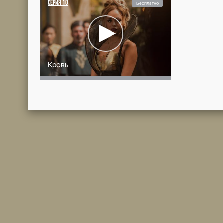
Друид
СЕРИЯ
4
Бесплат
Обитатель