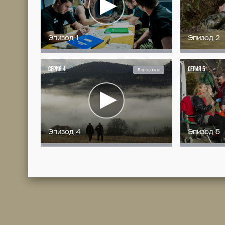
смертью.
Ночь, польско-украинска
Внезапный взрыв — и ст
кроме капитана Виктора 
только товарищей, но и
ценой выяснить причины 
Начинается масштабное р
виновных — близкий друг
Граница в «Ватаге» — жи
преступность, деньги и 
никто не останется пре
ВСЕ СЕРИИ (1 СЕЗОН)